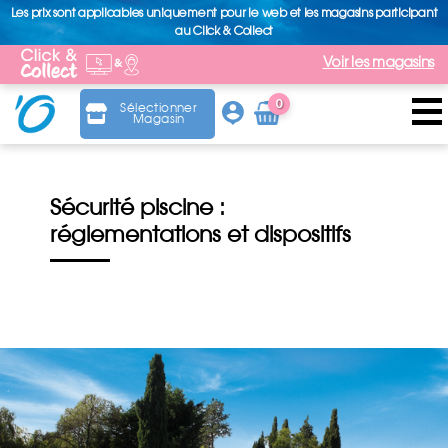
Les prix sont applicables uniquement pour le web et les magasins participant
au Click & Collect
Voir les magasins
0
Sélectionner
Magasin
Arti
cle
Sécurité piscine :
réglementations et dispositifs