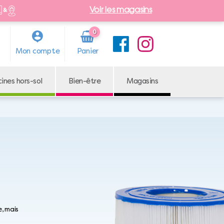
Voir les magasins
0
Arti
Mon compte
cle
cines hors-sol
Bien-être
Magasins
, mais