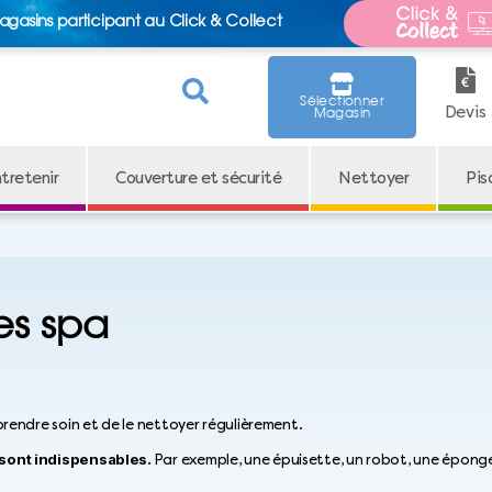
agasins participant au Click & Collect
Sélectionner
Devis
Magasin
tretenir
Couverture et sécurité
Nettoyer
Pis
es spa
prendre soin et de le nettoyer régulièrement.
 sont indispensables.
Par exemple, une épuisette, un robot, une éponge