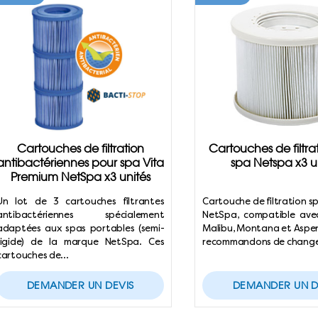
Cartouches de filtration
Cartouches de filtra
antibactériennes pour spa Vita
spa Netspa x3 u
Premium NetSpa x3 unités
Un lot de 3 cartouches filtrantes
Cartouche de filtration s
antibactériennes spécialement
NetSpa, compatible avec
adaptées aux spas portables (semi-
Malibu, Montana et Aspen
rigide) de la marque NetSpa. Ces
recommandons de chang
cartouches de…
DEMANDER UN DEVIS
DEMANDER UN D