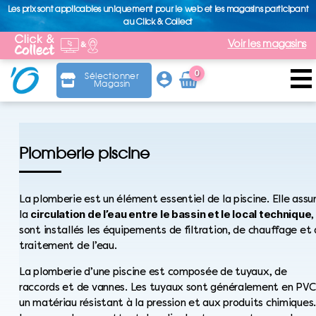
Les prix sont applicables uniquement pour le web et les magasins participant
au Click & Collect
Voir les magasins
0
Sélectionner
Magasin
Arti
cle
Plomberie piscine
La plomberie est un élément essentiel de la piscine. Elle assu
circulation de l’eau entre le bassin et le local technique
la
,
sont installés les équipements de filtration, de chauffage et
traitement de l’eau.
La plomberie d’une piscine est composée de tuyaux, de
raccords et de vannes. Les tuyaux sont généralement en PVC
un matériau résistant à la pression et aux produits chimiques