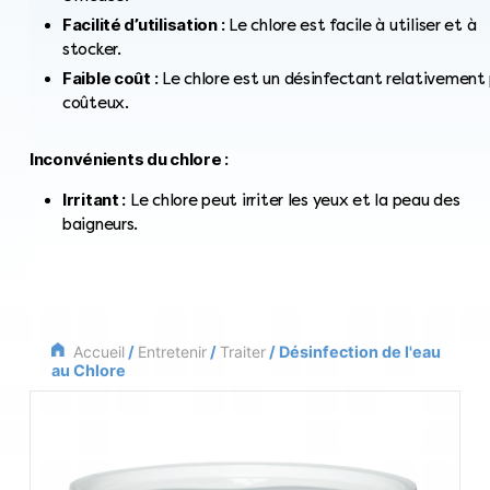
Facilité d’utilisation :
Le chlore est facile à utiliser et à
stocker.
Faible coût :
Le chlore est un désinfectant relativement
coûteux.
Inconvénients du chlore :
Irritant :
Le chlore peut irriter les yeux et la peau des
baigneurs.
Odeur :
Le chlore peut donner à l’eau une odeur désagréa
Composés chlorés :
Le chlore peut réagir avec d’autres
substances présentes dans l’eau pour former des compos
chlorés, dont certains peuvent être nocifs pour la santé.
Accueil
/
Entretenir
/
Traiter
/ Désinfection de l'eau
au Chlore
Nous vous proposons différents chlores lents et chlores
multifonctions pour une désinfection de l’eau de votre
piscine au chlore optimale.