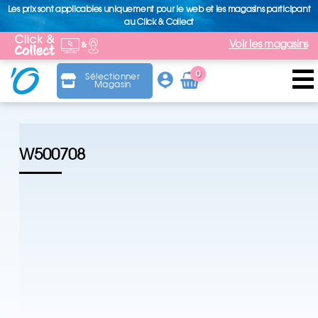
Les prix sont applicables uniquement pour le web et les magasins participant
au Click & Collect
Voir les magasins
0
Sélectionner
Magasin
Arti
cle
W500708