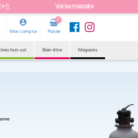
Voir les magasins
0
Arti
Mon compte
cle
cines hors-sol
Bien-être
Magasins
 vanne