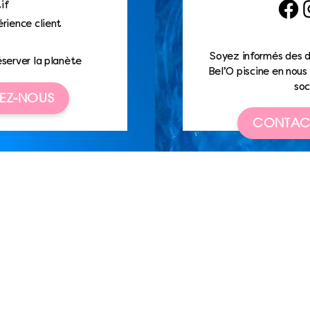
if
Faceb
I
rience client
Soyez informés des d
éserver la planète
Bel’O piscine en nous 
soc
EZ-NOUS
CONTAC