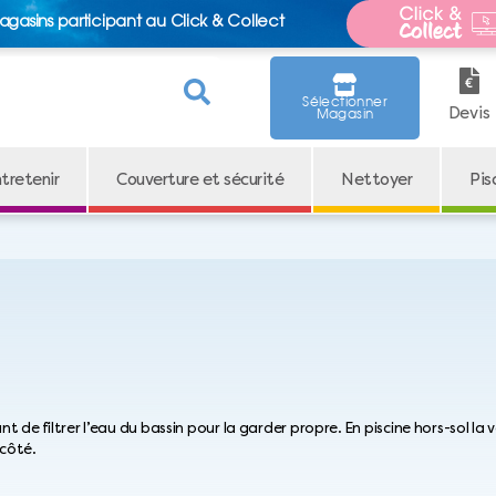
agasins participant au Click & Collect
Sélectionner
Devis
Magasin
tretenir
Couverture et sécurité
Nettoyer
Pis
nt de filtrer l’eau du bassin pour la garder propre. En piscine hors-sol la
 côté.