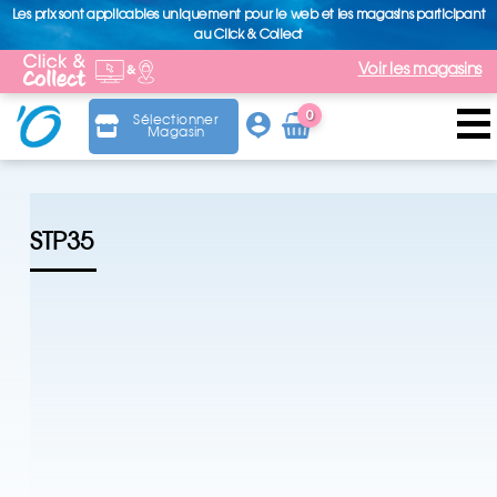
Les prix sont applicables uniquement pour le web et les magasins participant
au Click & Collect
Voir les magasins
0
Sélectionner
Magasin
Arti
cle
STP35