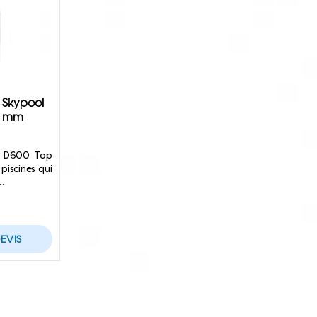
e Skypool
0 mm
ol D600 Top
piscines qui
…
EVIS