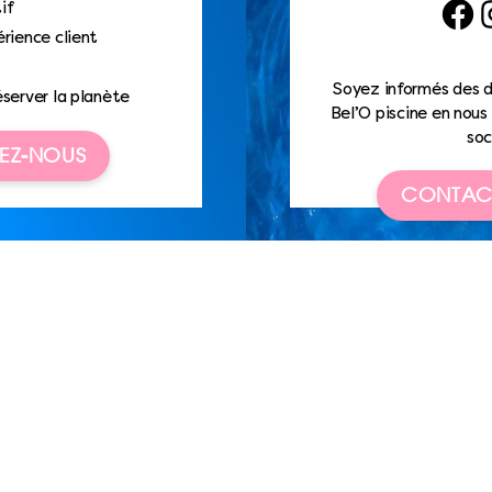
if
Faceb
I
rience client
Soyez informés des d
éserver la planète
Bel’O piscine en nous 
soc
EZ-NOUS
CONTAC