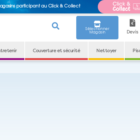
agasins participant au Click & Collect
Sélectionner
Devis
Magasin
tretenir
Couverture et sécurité
Nettoyer
Pis