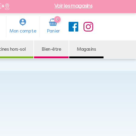
Voir les magasins
0
Arti
Mon compte
cle
cines hors-sol
Bien-être
Magasins