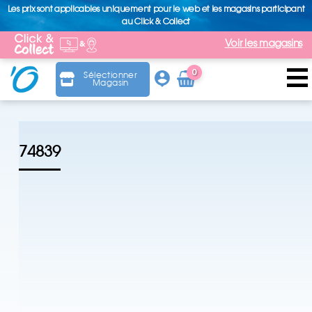
Les prix sont applicables uniquement pour le web et les magasins participant
au Click & Collect
Voir les magasins
0
Sélectionner
Magasin
Arti
cle
74839