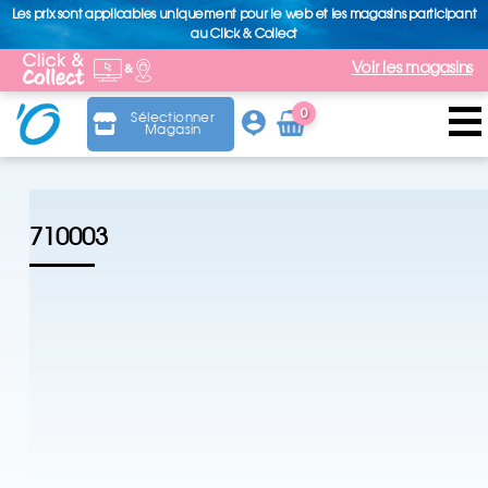
Les prix sont applicables uniquement pour le web et les magasins participant
au Click & Collect
Voir les magasins
0
Sélectionner
Magasin
Arti
cle
710003