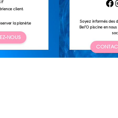
if
Faceb
I
rience client
Soyez informés des d
éserver la planète
Bel’O piscine en nous 
soc
EZ-NOUS
CONTAC