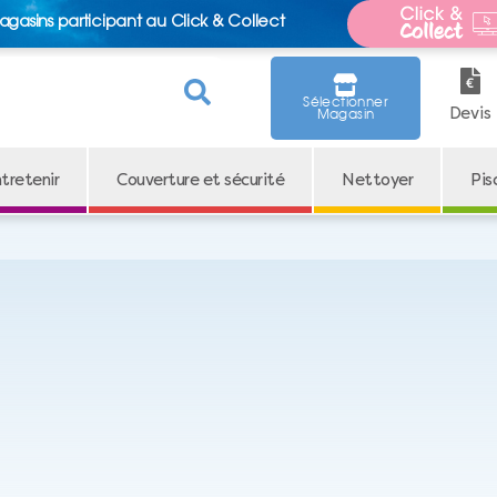
agasins participant au Click & Collect
Sélectionner
Devis
Magasin
tretenir
Couverture et sécurité
Nettoyer
Pis