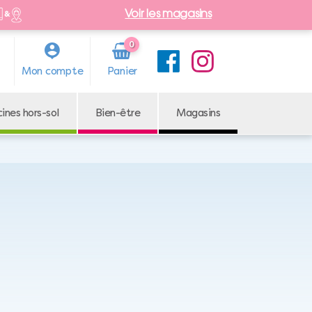
Voir les magasins
0
Arti
Mon compte
cle
cines hors-sol
Bien-être
Magasins