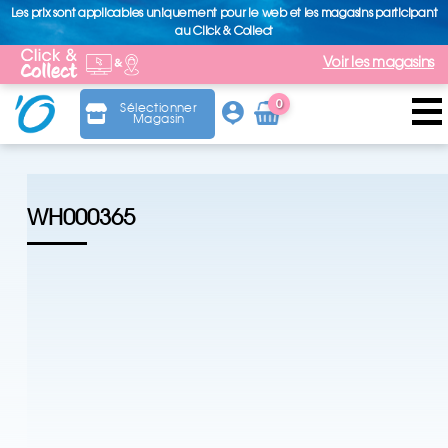
Les prix sont applicables uniquement pour le web et les magasins participant
au Click & Collect
Voir les magasins
0
Sélectionner
Magasin
Arti
cle
WH000365