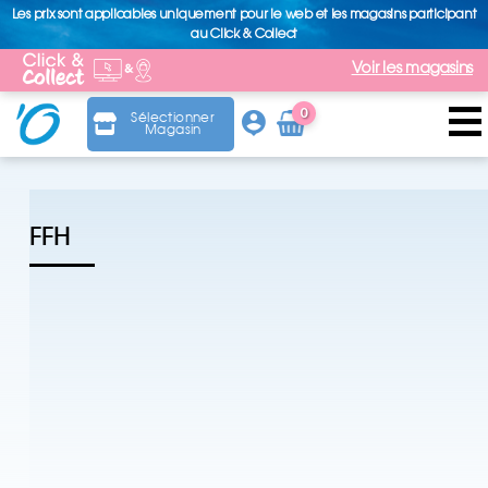
Les prix sont applicables uniquement pour le web et les magasins participant
au Click & Collect
Voir les magasins
0
Sélectionner
Magasin
Arti
cle
FFH