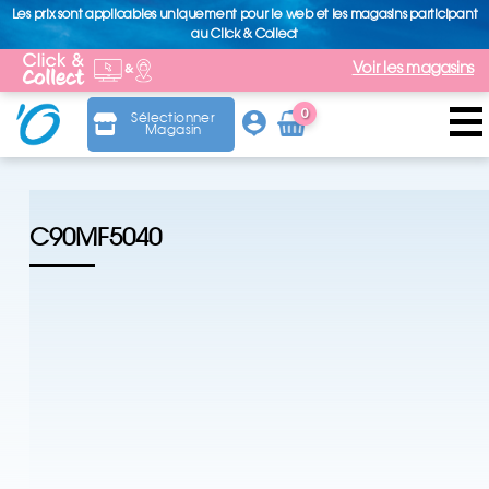
Les prix sont applicables uniquement pour le web et les magasins participant
au Click & Collect
Voir les magasins
0
Sélectionner
Magasin
Arti
cle
C90MF5040