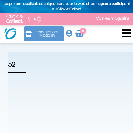
Les prix sont applicables uniquement pour le web et les magasins participant
au Click & Collect
Voir les magasins
0
Sélectionner
Magasin
Arti
cle
52