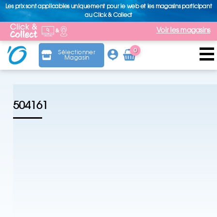
Les prix sont applicables uniquement pour le web et les magasins participant
au Click & Collect
Voir les magasins
0
Sélectionner
Magasin
Arti
cle
504161