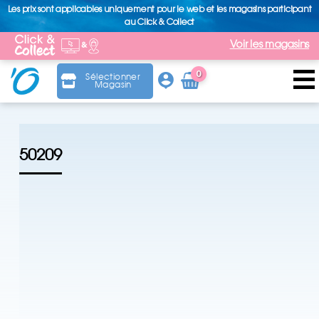
Les prix sont applicables uniquement pour le web et les magasins participant
au Click & Collect
Voir les magasins
0
Sélectionner
Magasin
Arti
cle
50209