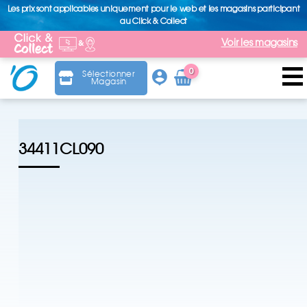
Les prix sont applicables uniquement pour le web et les magasins participant
au Click & Collect
Voir les magasins
0
Sélectionner
Magasin
Arti
cle
34411CL090