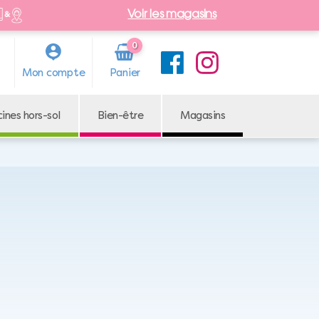
Voir les magasins
0
Arti
Mon compte
cle
cines hors-sol
Bien-être
Magasins