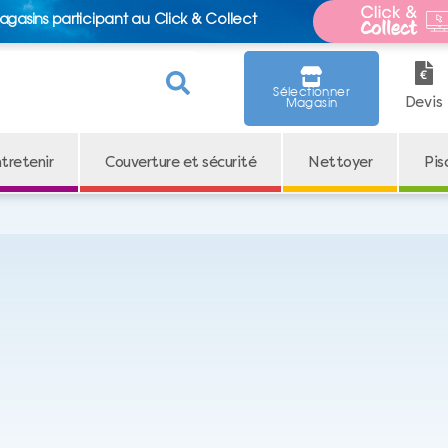
agasins participant au Click & Collect
Sélectionner
Devis
Magasin
tretenir
Couverture et sécurité
Nettoyer
Pis