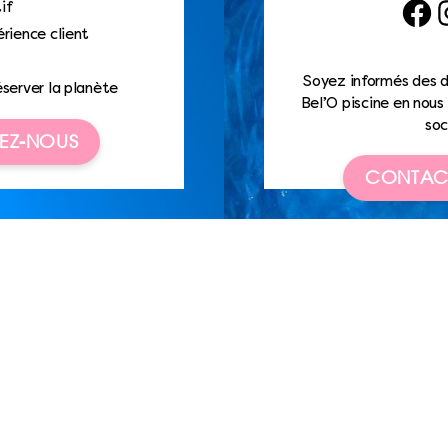
if
Faceb
I
rience client
Soyez informés des d
éserver la planète
Bel’O piscine en nous 
soc
EZ-NOUS
CONTAC