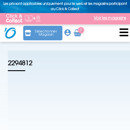
Les prix sont applicables uniquement pour le web et les magasins participant
au Click & Collect
Voir les magasins
0
Sélectionner
Magasin
Arti
cle
2294812