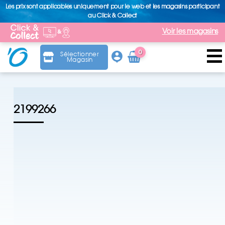
Les prix sont applicables uniquement pour le web et les magasins participant
au Click & Collect
Voir les magasins
0
Sélectionner
Magasin
Arti
cle
2199266