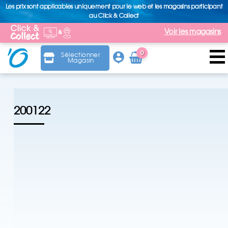
Les prix sont applicables uniquement pour le web et les magasins participant
au Click & Collect
Voir les magasins
0
Sélectionner
Magasin
Arti
cle
200122