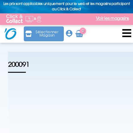
Les prix sont applicables uniquement pour le web et les magasins participant
au Click & Collect
Voir les magasins
0
Sélectionner
Magasin
Arti
cle
200091