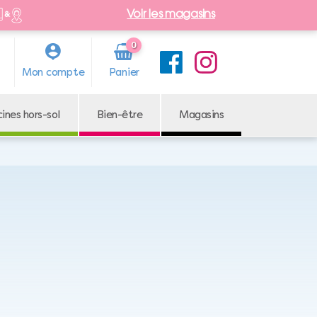
Voir les magasins
0
Arti
Mon compte
cle
cines hors-sol
Bien-être
Magasins