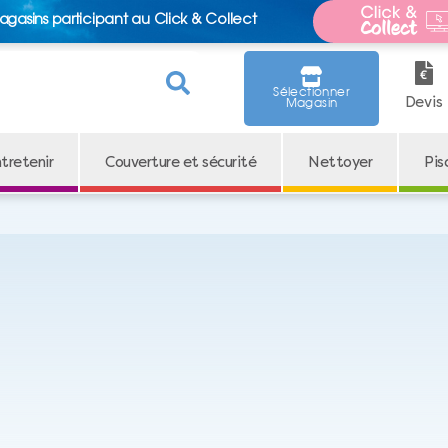
agasins participant au Click & Collect
Sélectionner
Devis
Magasin
tretenir
Couverture et sécurité
Nettoyer
Pis