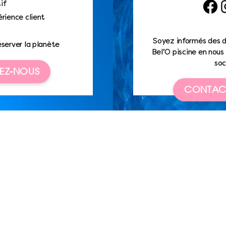
if
Faceb
I
rience client
Soyez informés des d
éserver la planète
Bel’O piscine en nous 
soc
EZ-NOUS
CONTAC