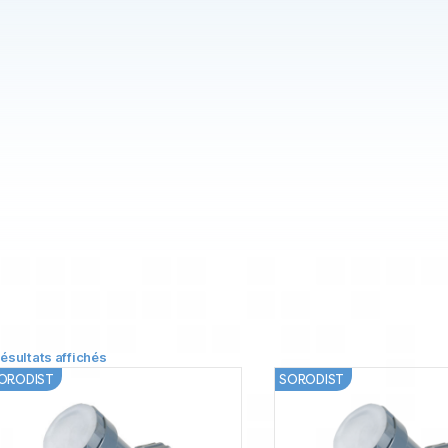
résultats affichés
ORODIST
SORODIST