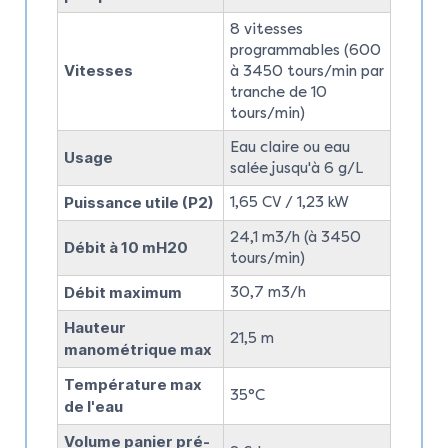
8 vitesses
programmables (600
Vitesses
à 3450 tours/min par
tranche de 10
tours/min)
Eau claire ou eau
Usage
salée jusqu'à 6 g/L
Puissance utile (P2)
1,65 CV / 1,23 kW
24,1 m3/h (à 3450
Débit à 10 mH20
tours/min)
Débit maximum
30,7 m3/h
Hauteur
21,5 m
manométrique max
Température max
35°C
de l'eau
Volume panier pré-