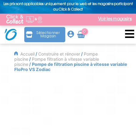
Les prix sont applicables uniquement pour le web et les magasins participant
au Click & Collect
Voir les magasins
0
Sélectionner
Magasin
Arti
cle
Accueil
/
Construire et rénover
/
Pompe
piscine
/
Pompe filtration à vitesse variable
piscine
/ Pompe de filtration piscine à vitesse variable
FloPro VS Zodiac