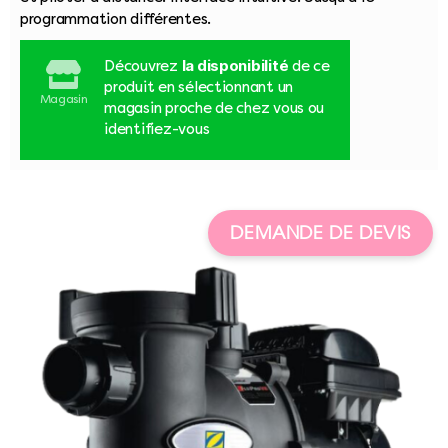
programmation différentes.
la disponibilité
Découvrez
de ce
produit en sélectionnant un
Magasin
magasin proche de chez vous ou
identifiez-vous
DEMANDE DE DEVIS