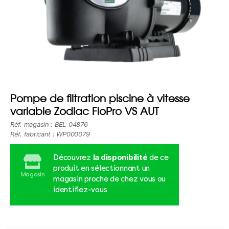
Pompe de filtration piscine à vitesse
variable Zodiac FloPro VS AUT
Réf. magasin : BEL-04876
Réf. fabricant : WP000079
la disponibilité
Découvrez
de ce
produit en sélectionnant un
Magasin
magasin proche de chez vous ou
identifiez-vous