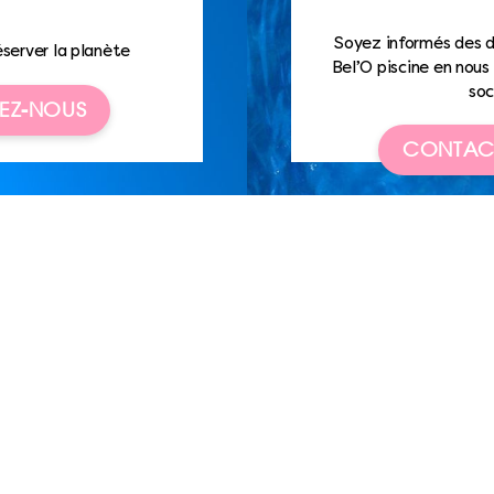
Soyez informés des d
éserver la planète
Bel’O piscine en nous 
soc
EZ-NOUS
CONTAC