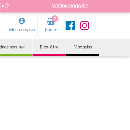
Voir les magasins
0
Arti
Mon compte
cle
cines hors-sol
Bien-être
Magasins