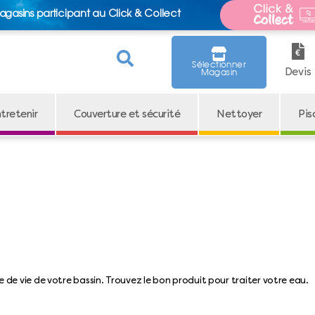
agasins participant au Click & Collect
Sélectionner
Devis
Magasin
tretenir
Couverture et sécurité
Nettoyer
Pis
ée de vie de votre bassin. Trouvez le bon produit pour traiter votre eau.