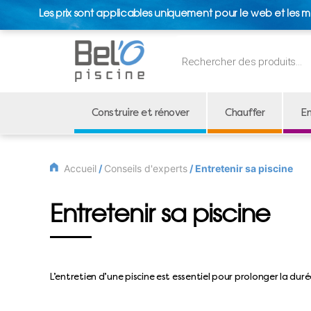
Les prix sont applicables uniquement pour le web et les m
Recherche
de
produits
Construire et rénover
Chauffer
En
Accueil
/
Conseils d'experts
/
Entretenir sa piscine
Entretenir sa piscine
L’entretien d’une piscine est essentiel pour prolonger la dur