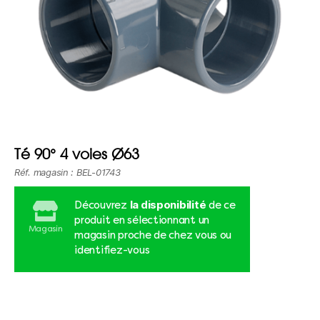
Té 90° 4 voies Ø63
Réf. magasin : BEL-01743
la disponibilité
Découvrez
de ce
produit en sélectionnant un
Magasin
magasin proche de chez vous ou
identifiez-vous