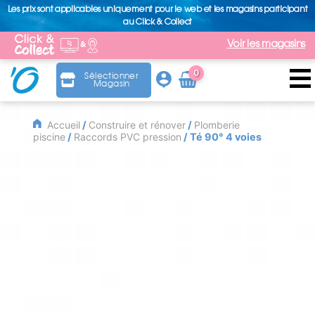
Les prix sont applicables uniquement pour le web et les magasins participant
au Click & Collect
Voir les magasins
0
Sélectionner
Magasin
Arti
cle
Accueil
/
Construire et rénover
/
Plomberie
piscine
/
Raccords PVC pression
/ Té 90° 4 voies