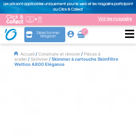
Les prix sont applicables uniquement pour le web et les magasins participant
au Click & Collect
Voir les magasins
0
Sélectionner
Magasin
Arti
cle
Accueil
/
Construire et rénover
/
Pièces à
sceller
/
Skimmer
/ Skimmer à cartouche Skimfiltre
Weltico A800 Elégance