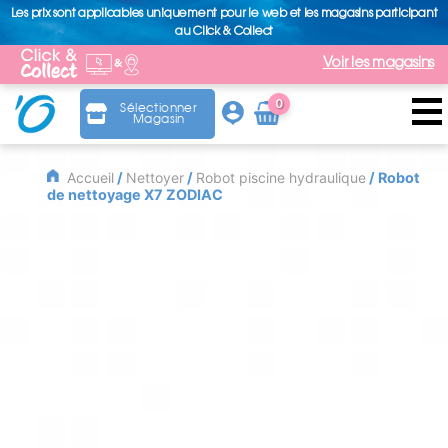
Les prix sont applicables uniquement pour le web et les magasins participant
au Click & Collect
Voir les magasins
0
Sélectionner
Magasin
Arti
cle
Accueil
/
Nettoyer
/
Robot piscine hydraulique
/ Robot
de nettoyage X7 ZODIAC