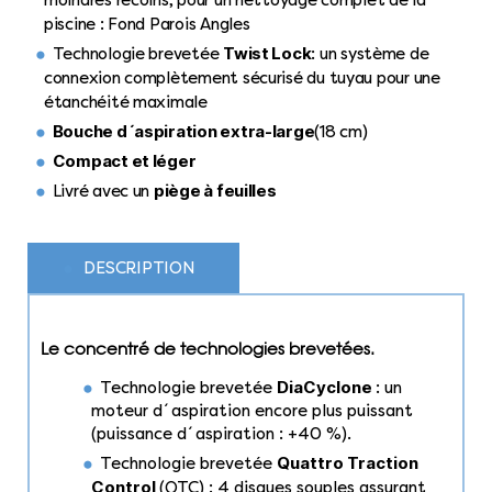
moindres recoins, pour un nettoyage complet de la
piscine : Fond Parois Angles
Twist Lock
Technologie brevetée
: un système de
connexion complètement sécurisé du tuyau pour une
étanchéité maximale
Bouche d´aspiration extra-large
(18 cm)
Compact et léger
piège à feuilles
Livré avec un
DESCRIPTION
Le concentré de technologies brevetées.
DiaCyclone
Technologie brevetée
: un
moteur d´aspiration encore plus puissant
(puissance d´aspiration : +40 %).
Quattro Traction
Technologie brevetée
Control
(QTC) : 4 disques souples assurant