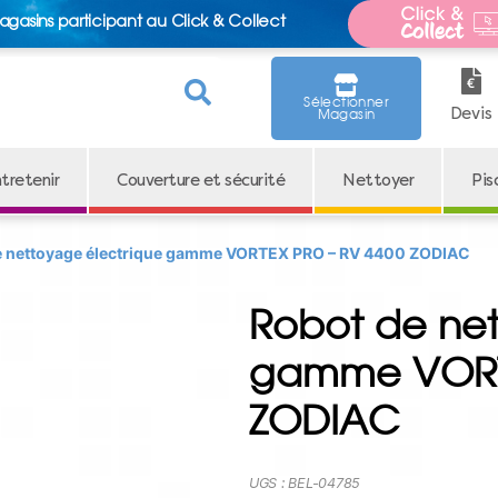
agasins participant au Click & Collect
Sélectionner
Devis
Magasin
tretenir
Couverture et sécurité
Nettoyer
Pis
e nettoyage électrique gamme VORTEX PRO – RV 4400 ZODIAC
Robot de net
gamme VORT
ZODIAC
UGS :
BEL-04785