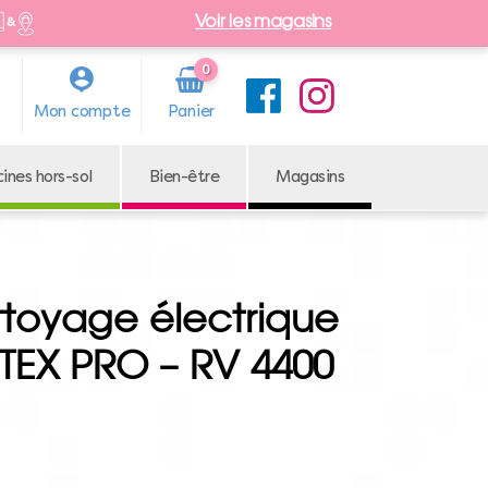
Voir les magasins
0
Arti
Mon compte
cle
cines hors-sol
Bien-être
Magasins
toyage électrique
EX PRO – RV 4400