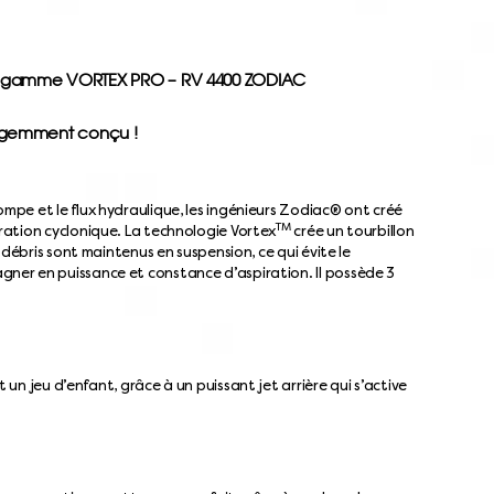
e gamme VORTEX PRO – RV 4400 ZODIAC
lligemment conçu !
ompe et le flux hydraulique, les ingénieurs Zodiac® ont créé
TM
iration cyclonique. La technologie Vortex
crée un tourbillon
es débris sont maintenus en suspension, ce qui évite le
gner en puissance et constance d’aspiration. Il possède 3
t un jeu d’enfant, grâce à un puissant jet arrière qui s’active