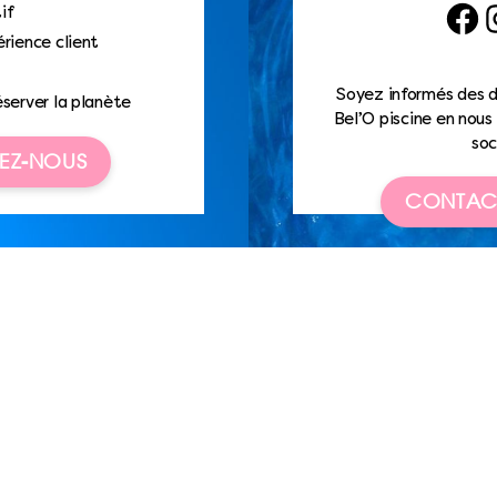
if
Faceb
I
rience client
Soyez informés des d
éserver la planète
Bel’O piscine en nous 
soc
EZ-NOUS
CONTAC