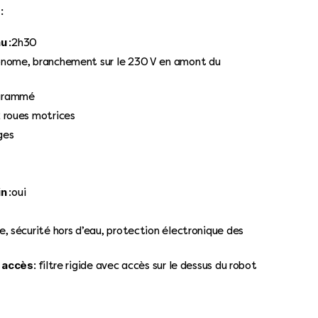
:
u :
2h30
nome, branchement sur le 230 V en amont du
grammé
 roues motrices
ges
n :
oui
, sécurité hors d’eau, protection électronique des
/ accès
: filtre rigide avec accès sur le dessus du robot