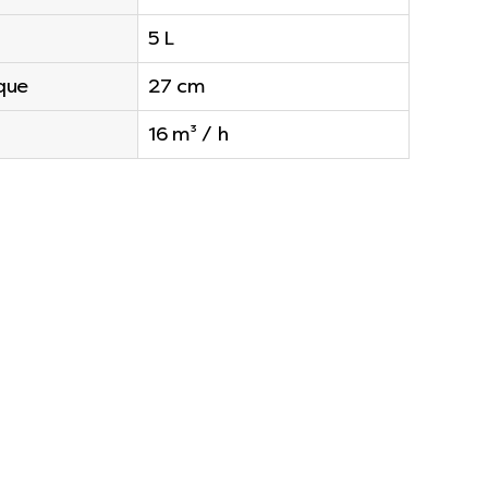
5 L
que
27 cm
16 m³ / h