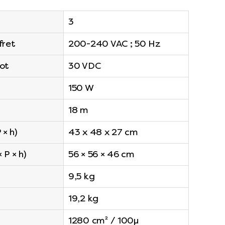
3
fret
200-240 VAC ; 50 Hz
bot
30 VDC
150 W
18 m
 × h)
43 x 48 x 27 cm
 P × h)
56 × 56 × 46 cm
9,5 kg
19,2 kg
1280 cm² / 100μ