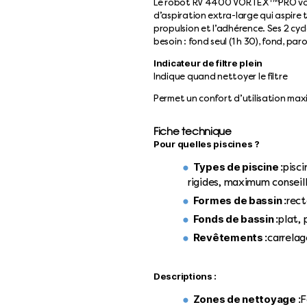
Le robot RV 4400 VORTEX
PRO vo
d’aspiration extra-large qui aspire t
propulsion et l’adhérence. Ses 2 cy
besoin : fond seul (1 h 30), fond, paro
Indicateur de filtre plein
Indique quand nettoyer le filtre
Permet un confort d’utilisation maxi
Fiche technique
Pour quelles piscines ?
Types de piscine :
pisci
rigides, maximum conseill
Formes de bassin :
rect
Fonds de bassin :
plat,
Revêtements :
carrelag
Descriptions :
Zones de nettoyage :
F