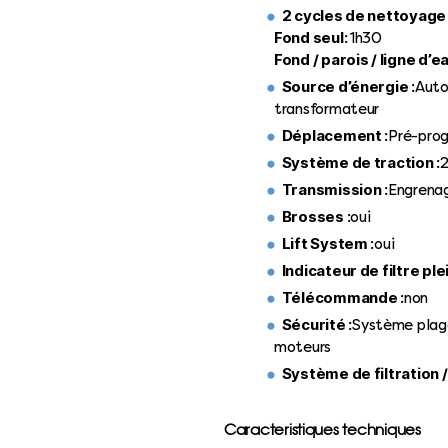
2 cycles de nettoyage 
Fond seul:
1h30
Fond / parois / ligne d’ea
Source d’énergie :
Auto
transformateur
Déplacement :
Pré-pro
Système de traction :
2
Transmission :
Engrena
Brosses :
oui
Lift System :
oui
Indicateur de filtre plei
Télécommande :
non
Sécurité :
Système plage
moteurs
Système de filtration 
Caracteristiques techniques