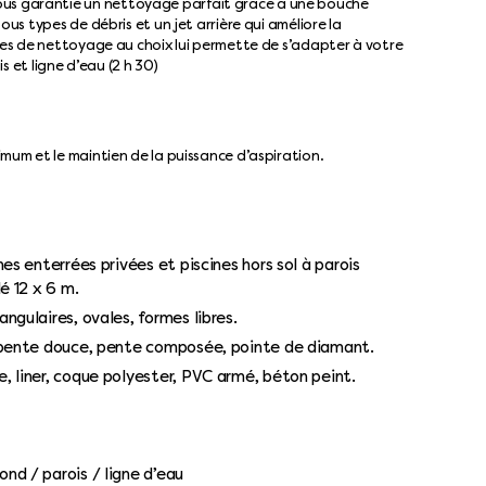
us garantie un nettoyage parfait grâce à une bouche
ous types de débris et un jet arrière qui améliore la
cles de nettoyage au choix lui permette de s’adapter à votre
is et ligne d’eau (2 h 30)
mum et le maintien de la puissance d’aspiration.
nes enterrées privées et piscines hors sol à parois
é 12 x 6 m.
angulaires, ovales, formes libres.
 pente douce, pente composée, pointe de diamant.
e, liner, coque polyester, PVC armé, béton peint.
ond / parois / ligne d’eau