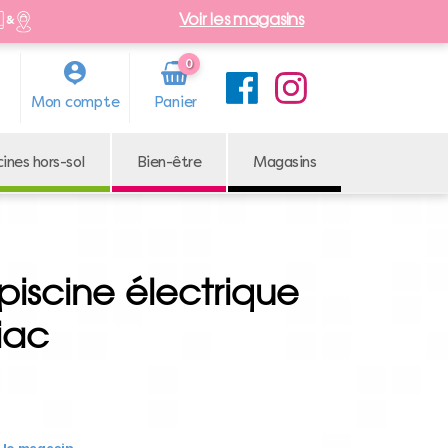
Voir les magasins
0
Arti
Mon compte
cle
cines hors-sol
Bien-être
Magasins
piscine électrique
iac
r le magasin