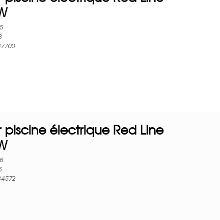
kW
85
3
47700
 piscine électrique Red Line
kW
86
6
34572