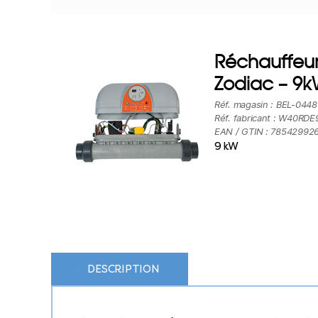
Réchauffeur
Zodiac – 9
Réf. magasin : BEL-0448
Réf. fabricant : W40RDE
EAN / GTIN : 78542992
9 kW
DESCRIPTION