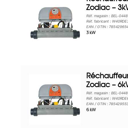
Zodiac – 3
Réf. magasin : BEL-044
Réf. fabricant : W40RDE
EAN / GTIN : 78542965
3 kW
Réchauffeur
Zodiac – 6
Réf. magasin : BEL-044
Réf. fabricant : W40RDE
EAN / GTIN : 78542955
6 kW