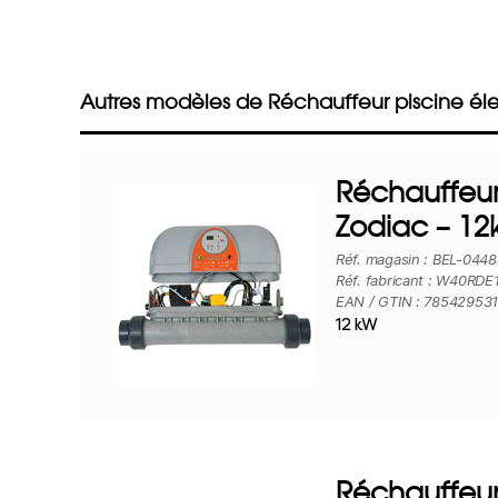
Autres modèles de Réchauffeur piscine éle
Réchauffeur
Zodiac – 1
Réf. magasin : BEL-044
Réf. fabricant : W40RDE
EAN / GTIN : 78542953
12 kW
Réchauffeur