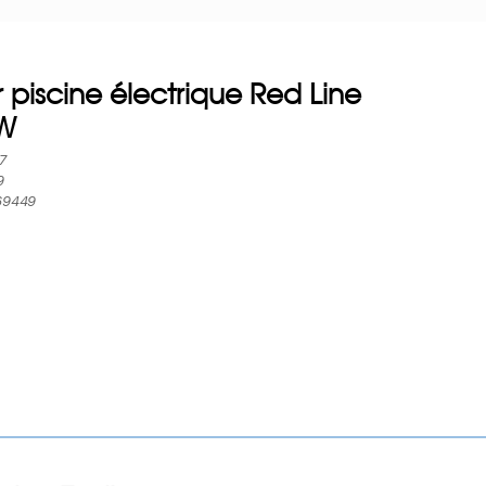
 piscine électrique Red Line
kW
7
9
69449