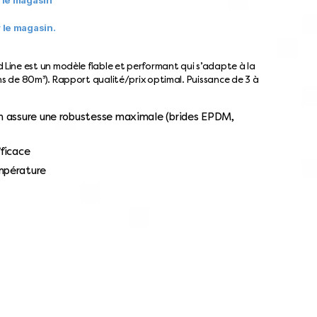
r le magasin.
 Line est un modèle fiable et performant qui s’adapte à la
ns de 80m³). Rapport qualité/prix optimal. Puissance de 3 à
on assure une robustesse maximale (brides EPDM,
fficace
empérature