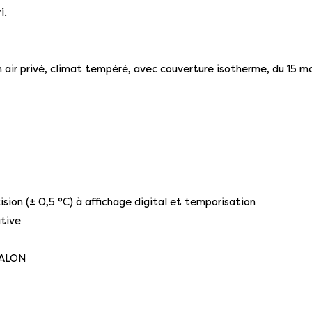
i.
n air privé, climat tempéré, avec couverture isotherme, du 15 m
sion (± 0,5 °C) à affichage digital et temporisation
itive
PALON