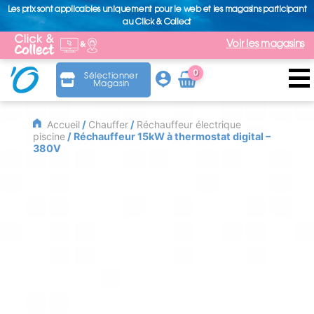
Les prix sont applicables uniquement pour le web et les magasins participant
au Click & Collect
Voir les magasins
0
Sélectionner
Magasin
Arti
cle
Accueil
/
Chauffer
/
Réchauffeur électrique
piscine
/ Réchauffeur 15kW à thermostat digital –
380V