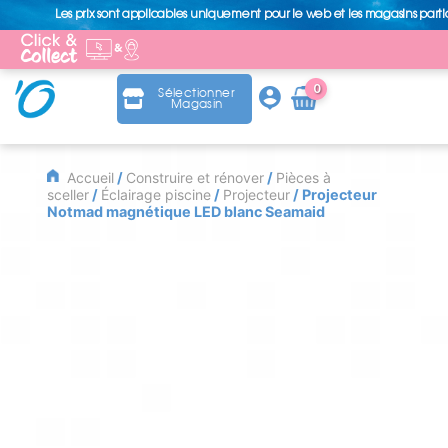
Les prix sont applicables uniquement pour le web et les magasins parti
0
Sélectionner
Magasin
Arti
cle
Accueil
/
Construire et rénover
/
Pièces à
sceller
/
Éclairage piscine
/
Projecteur
/ Projecteur
Notmad magnétique LED blanc Seamaid