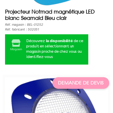
Projecteur Notmad magnétique LED
blanc Seamaid Bleu clair
Réf. magasin : BEL-01252
Réf. fabricant : 502051
la disponibilité
Découvrez
de ce
produit en sélectionnant un
Magasin
magasin proche de chez vous ou
identifiez-vous
DEMANDE DE DEVIS