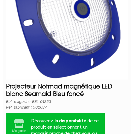
Projecteur Notmad magnétique LED
blanc Seamaid Bleu foncé
Réf. magasin : BEL-01253
Réf. fabricant : 502037
la disponibilité
Découvrez
de ce
produit en sélectionnant un
Magasin
magasin proche de chez vous ou