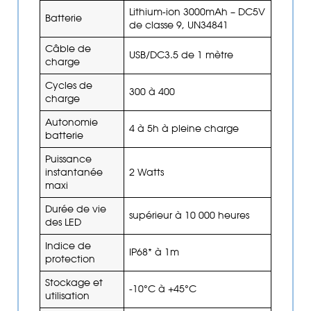
Lithium-ion 3000mAh – DC5V
Batterie
de classe 9, UN34841
Câble de
USB/DC3.5 de 1 mètre
charge
Cycles de
300 à 400
charge
Autonomie
4 à 5h à pleine charge
batterie
Puissance
instantanée
2 Watts
maxi
Durée de vie
supérieur à 10 000 heures
des LED
Indice de
IP68* à 1m
protection
Stockage et
-10°C à +45°C
utilisation