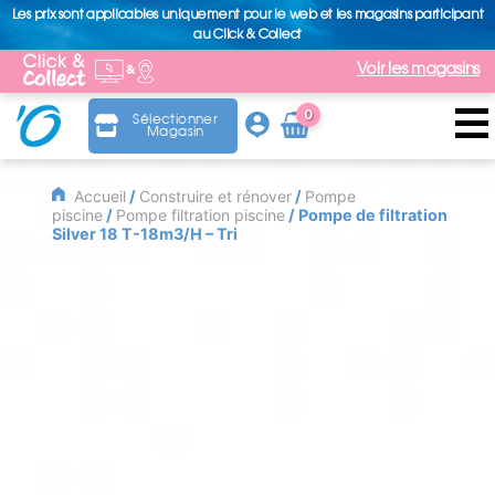
Les prix sont applicables uniquement pour le web et les magasins participant
au Click & Collect
Voir les magasins
0
Sélectionner
Magasin
Arti
cle
Accueil
/
Construire et rénover
/
Pompe
piscine
/
Pompe filtration piscine
/ Pompe de filtration
Silver 18 T-18m3/H – Tri