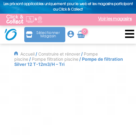
Les prix sont applicables uniquement pour le web et les magasins participant
au Click & Collect
Voir les magasins
0
Sélectionner
Magasin
Arti
cle
Accueil
/
Construire et rénover
/
Pompe
piscine
/
Pompe filtration piscine
/ Pompe de filtration
Silver 12 T-12m3/H – Tri