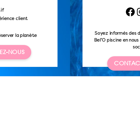
if
Faceb
I
rience client
Soyez informés des d
éserver la planète
Bel’O piscine en nous 
soc
EZ-NOUS
CONTAC