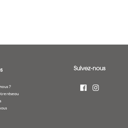
Suivez-nous
s
nous ?
tre réseau
s
nous