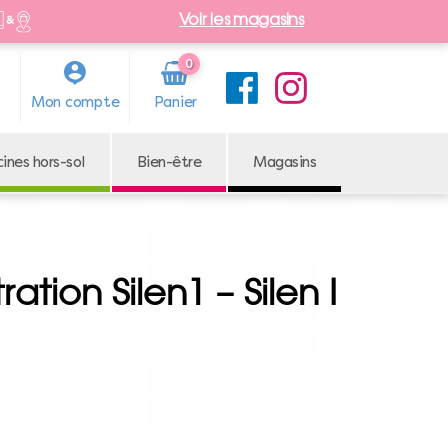
Voir les magasins
0
Arti
Mon compte
cle
cines hors-sol
Bien-être
Magasins
ation Silen1 – Silen I