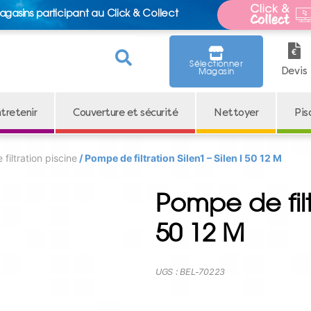
agasins participant au Click & Collect
Sélectionner
Devis
Magasin
tretenir
Couverture et sécurité
Nettoyer
Pis
filtration piscine
/ Pompe de filtration Silen1 – Silen I 50 12 M
Pompe de filtr
50 12 M
UGS :
BEL-70223