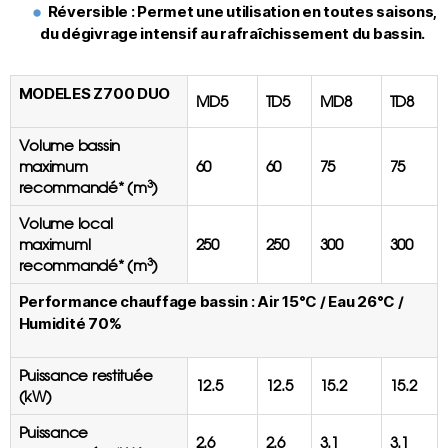
Réversible :
Permet une utilisation en toutes saisons,
du dégivrage intensif au rafraîchissement du bassin.
MODELES Z700 DUO
MD5
TD5
MD8
TD8
Volume bassin
maximum
60
60
75
75
3
recommandé* (m
)
Volume local
maximuml
250
250
300
300
3
recommandé* (m
)
Performance chauffage bassin : Air 15°C / Eau 26°C /
Humidité 70%
Puissance restituée
12.5
12.5
15.2
15.2
(kW)
Puissance
2.6
2.6
3.1
3.1