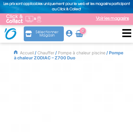
Les prix sont applicables uniquement pour le web et les magasins participant
au Click & Collect
Voir les magasins
0
Sélectionner
Magasin
Arti
cle
Accueil
/
Chauffer
/
Pompe à chaleur piscine
/ Pompe
à chaleur ZODIAC – Z700 Duo