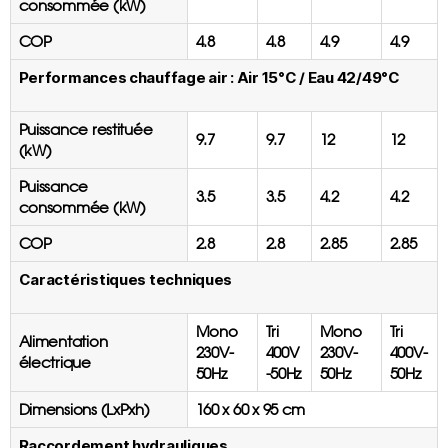
consommée (kW)
COP
4.8
4.8
4.9
4.9
Performances chauffage air : Air 15°C / Eau 42/49°C
Puissance restituée
9.7
9.7
12
12
(kW)
Puissance
3.5
3.5
4.2
4.2
consommée (kW)
COP
2.8
2.8
2.85
2.85
Caractéristiques techniques
Mono
Tri
Mono
Tri
Alimentation
230V-
400V
230V-
400V-
électrique
50Hz
-50Hz
50Hz
50Hz
Dimensions (LxPxh)
160 x 60 x 95 cm
Raccordement hydrauliques