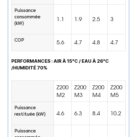
Puissance
consommée
1.1
1.9
2.5
3
(kW)
COP
5.6
4.7
4.8
4.7
PERFORMANCES : AIR À 15°C / EAU À 26°C
/HUMIDITÉ 70%
Z200
Z200
Z200
Z200
M2
M3
M4
M5
Puissance
4.6
6.3
8.4
10.2
restituée (kW)
Puissance