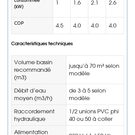
consommée
1
1.6
2.1
2.6
(kW)
COP
4.5
4.0
4.0
4.0
Caracteristiques techniques
Volume bassin
jusqu’à 70 m­³ selon
recommandé
modèle
(m3)
Débit d’eau
de 3 à 5 selon
moyen (m3/h)
modèle
Raccordement
1/2 unions PVC phi
hydraulique
40 ou 50 à coller
Alimentation