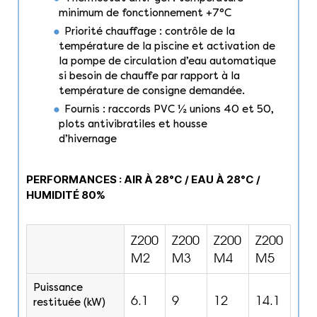
minimum de fonctionnement +7°C
Priorité chauffage : contrôle de la
température de la piscine et activation de
la pompe de circulation d’eau automatique
si besoin de chauffe par rapport à la
température de consigne demandée.
Fournis : raccords PVC ½ unions 40 et 50,
plots antivibratiles et housse
d’hivernage
PERFORMANCES : AIR À 28°C / EAU À 28°C /
HUMIDITÉ 80%
Z200
Z200
Z200
Z200
M2
M3
M4
M5
Puissance
6.1
9
12
14.1
restituée (kW)