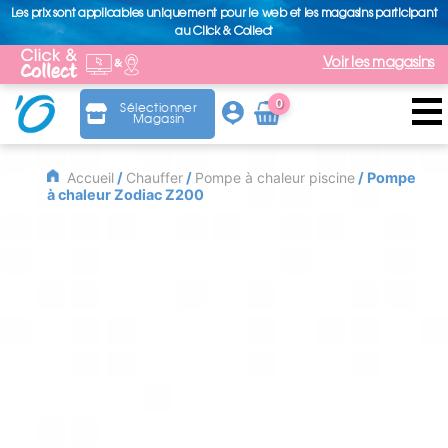
Les prix sont applicables uniquement pour le web et les magasins participant
au Click & Collect
Voir les magasins
0
Sélectionner
Magasin
Arti
cle
Accueil
/
Chauffer
/
Pompe à chaleur piscine
/ Pompe
à chaleur Zodiac Z200