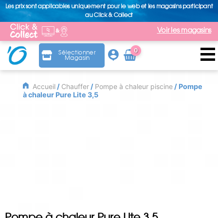
Les prix sont applicables uniquement pour le web et les magasins participant
au Click & Collect
Voir les magasins
0
Sélectionner
Magasin
Arti
cle
Accueil
/
Chauffer
/
Pompe à chaleur piscine
/ Pompe
à chaleur Pure Lite 3,5
Pompe à chaleur Pure Lite 3,5