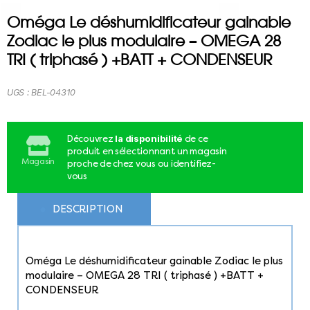
Oméga Le déshumidificateur gainable
Zodiac le plus modulaire – OMEGA 28
TRI ( triphasé ) +BATT + CONDENSEUR
UGS :
BEL-04310
la disponibilité
Découvrez
de ce
produit en sélectionnant un magasin
Magasin
proche de chez vous ou identifiez-
vous
DESCRIPTION
Oméga Le déshumidificateur gainable Zodiac le plus
modulaire – OMEGA 28 TRI ( triphasé ) +BATT +
CONDENSEUR