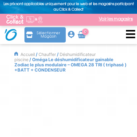
Les prix sont applicables uniquement pour le web et les magasins participant
au Click & Collect
Voir les magasins
0
Sélectionner
Magasin
Arti
cle
Accueil
/
Chauffer
/
Déshumidificateur
piscine
/ Oméga Le déshumidificateur gainable
Zodiac le plus modulaire – OMEGA 28 TRI ( triphasé )
+BATT + CONDENSEUR