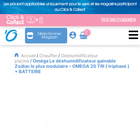
Les prix sont applicables uniquement pour le web et les magasins participant
au Click & Collect
Voir les magasins
0
Sélectionner
Magasin
Arti
cle
Accueil
/
Chauffer
/
Déshumidificateur
piscine
/ Oméga Le déshumidificateur gainable
Zodiac le plus modulaire – OMEGA 20 TRI ( triphasé )
+ BATTERIE