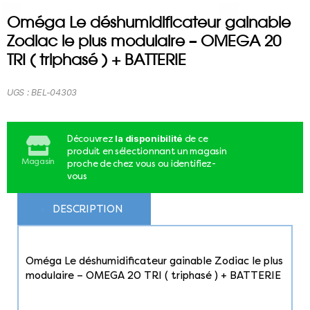
Oméga Le déshumidificateur gainable
Zodiac le plus modulaire – OMEGA 20
TRI ( triphasé ) + BATTERIE
UGS :
BEL-04303
la disponibilité
Découvrez
de ce
produit en sélectionnant un magasin
Magasin
proche de chez vous ou identifiez-
vous
DESCRIPTION
Oméga Le déshumidificateur gainable Zodiac le plus
modulaire – OMEGA 20 TRI ( triphasé ) + BATTERIE