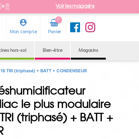
Voir les magasins
0
Arti
Mon compte
cle
cines hors-sol
Bien-être
Magasins
A 16 TRI (triphasé) + BATT + CONDENSEUR
shumidificateur
iac le plus modulaire
RI (triphasé) + BATT +
R