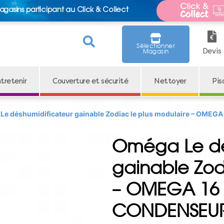
agasins participant au Click & Collect
Sélectionner
Devis
Magasin
tretenir
Couverture et sécurité
Nettoyer
Pis
Le déshumidificateur gainable Zodiac le plus modulaire – OMEG
Oméga Le dé
gainable Zod
– OMEGA 16 T
CONDENSEU