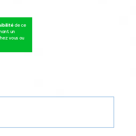
ibilité
de ce
nnant un
hez vous ou