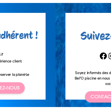
if
Faceb
I
rience client
Soyez informés des d
éserver la planète
Bel’O piscine en nous 
soc
EZ-NOUS
CONTAC