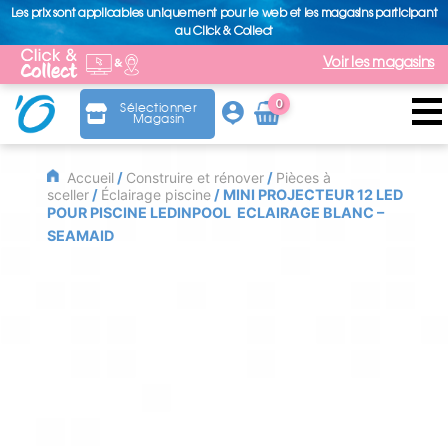
Les prix sont applicables uniquement pour le web et les magasins participant
au Click & Collect
Voir les magasins
0
Sélectionner
Magasin
Arti
cle
Accueil
/
Construire et rénover
/
Pièces à
sceller
/
Éclairage piscine
/ MINI PROJECTEUR 12 LED
POUR PISCINE LEDINPOOL  ECLAIRAGE BLANC –
SEAMAID