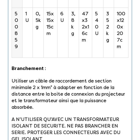
5
1
0,
15x
6
3,
47
5
3
100
0
U
5k
15x
U
8
x3
4
5
x12
0
g
15c
k
2x1
0
2
0x
8
m
g
6c
U
k
20
5
m
g
7c
9
m
Branchement :
Utiliser un câble de raccordement de section
minimale 2 x 1mm² à adapter en fonction de la
distance entre la boite de connexion du projecteur
et le transformateur ainsi que la puissance
absorbée.
A N’UTILISER QU’AVEC UN TRANSFORMATEUR
ISOLANT DE SECURITE. NE PAS BRANCHER EN
SERIE. PROTEGER LES CONNECTEURS AVEC DU
GEL ISOLANT.