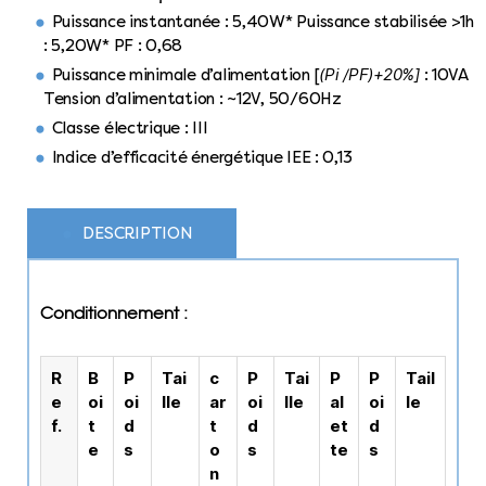
Puissance instantanée : 5,40W* Puissance stabilisée >1h
: 5,20W* PF : 0,68
(Pi /PF)+20%]
Puissance minimale d’alimentation [
: 10VA
Tension d’alimentation : ~12V, 50/60Hz
Classe électrique : III
Indice d’efficacité énergétique IEE : 0,13
DESCRIPTION
Conditionnement :
R
B
P
Tai
c
P
Tai
P
P
Tail
e
oi
oi
lle
ar
oi
lle
al
oi
le
f.
t
d
t
d
et
d
e
s
o
s
te
s
n