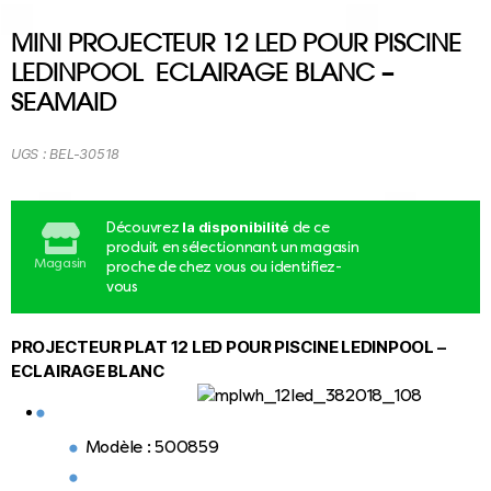
MINI PROJECTEUR 12 LED POUR PISCINE
LEDINPOOL  ECLAIRAGE BLANC –
SEAMAID
UGS :
BEL-30518
la disponibilité
Découvrez
de ce
produit en sélectionnant un magasin
Magasin
proche de chez vous ou identifiez-
vous
PROJECTEUR PLAT 12 LED POUR PISCINE LEDINPOOL –
ECLAIRAGE BLANC
Modèle : 500859