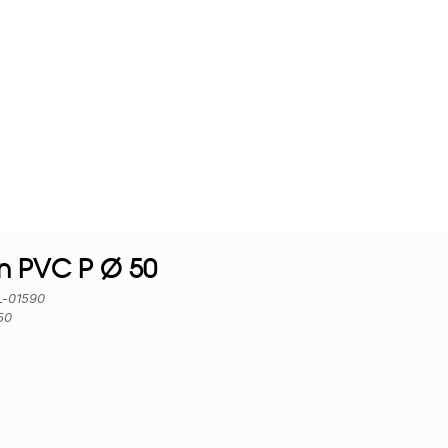
 PVC P Ø 50
EL-01590
50