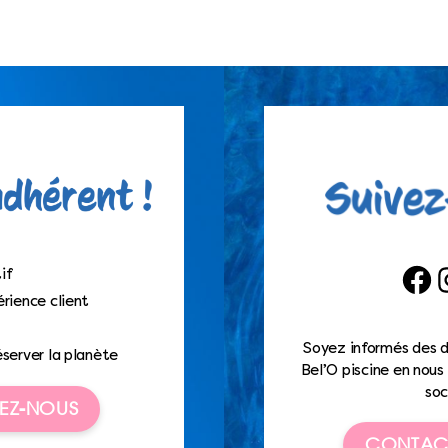
if
Faceb
I
rience client
Soyez informés des d
éserver la planète
Bel’O piscine en nous 
soc
EZ-NOUS
CONTAC