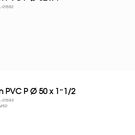
EL-01592
 PVC P Ø 50 x 1″1/2
EL-01593
MM50