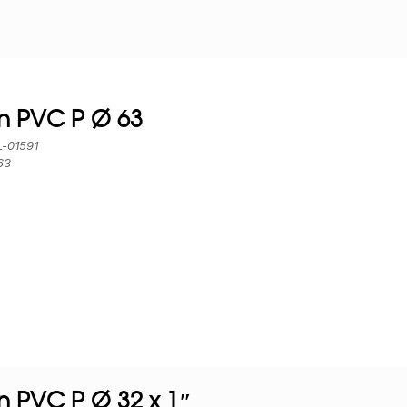
 PVC P Ø 63
L-01591
63
 PVC P Ø 32 x 1″