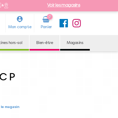
Voir les magasins
0
Arti
Mon compte
cle
cines hors-sol
Bien-être
Magasins
C P
r le magasin