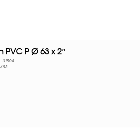
 PVC P Ø 63 x 2″
EL-01594
MM63