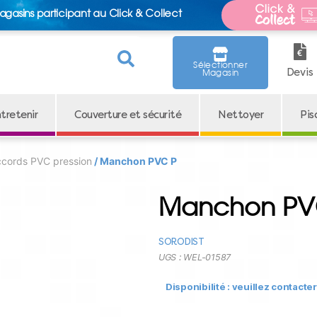
agasins participant au Click & Collect
Sélectionner
Devis
Magasin
tretenir
Couverture et sécurité
Nettoyer
Pis
cords PVC pression
/ Manchon PVC P
Manchon PV
SORODIST
UGS :
WEL-01587
Disponibilité : veuillez contacte