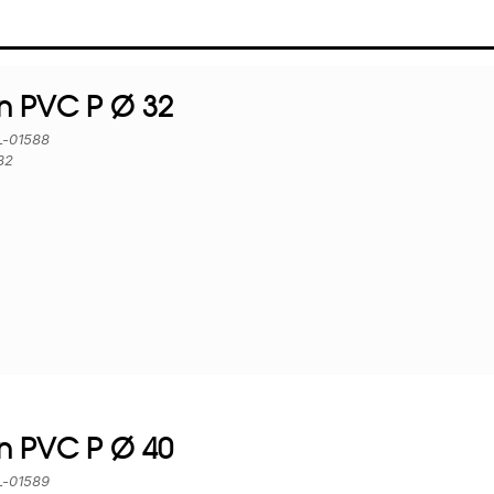
 PVC P Ø 32
EL-01588
32
 PVC P Ø 40
EL-01589