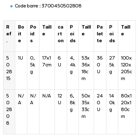
Code barre : 3700450502808
R
Bo
Po
Taill
ca
P
Taill
Pa
P
Taill
ef
it
id
e
rt
oi
e
let
oi
e
.
e
s
on
ds
te
ds
5
1U
0,
17x1
6
4,
53x
36
27
100x
0
5k
7cm
U
4k
36x
0
5k
120x
28
g
g
18c
U
g
205c
15
m
m
5
N/
N/
N/A
12
6,
50x
24
14
80x1
0
A
A
U
8k
35x
0
0k
20x1
28
g
33c
U
g
80c
0
m
m
8