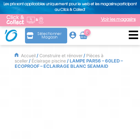
Les prix sont applicables uniquement pour le web et les magasins participant
au Click & Collect
Voir les magasins
0
Sélectionner
Magasin
Arti
cle
Accueil
/
Construire et rénover
/
Pièces à
sceller
/
Éclairage piscine
/ LAMPE PAR56 – 60LED –
ECOPROOF – ECLAIRAGE BLANC SEAMAID