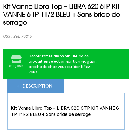
Kit Vanne Libra Top – LIBRA 620 6TP KIT
VANNE 6 TP 11/2 BLEU + Sans bride de
serrage
UGS :
BEL-70215
la disponibilité
Découvrez
de ce
produit en sélectionnant un magasin
Magasin
proche de chez vous ou identifiez-
vous
DESCRIPTION
Kit Vanne Libra Top – LIBRA 620 6TP KIT VANNE 6
TP 1’’1/2 BLEU + Sans bride de serrage