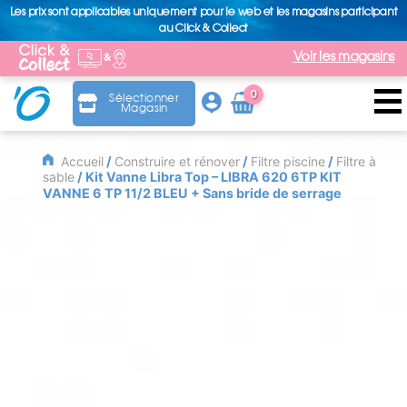
Les prix sont applicables uniquement pour le web et les magasins participant
au Click & Collect
Voir les magasins
0
Sélectionner
Magasin
Arti
cle
Accueil
/
Construire et rénover
/
Filtre piscine
/
Filtre à
sable
/ Kit Vanne Libra Top – LIBRA 620 6TP KIT
VANNE 6 TP 11/2 BLEU + Sans bride de serrage