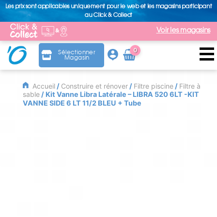
Les prix sont applicables uniquement pour le web et les magasins participant
au Click & Collect
Voir les magasins
0
Sélectionner
Magasin
Arti
cle
Accueil
/
Construire et rénover
/
Filtre piscine
/
Filtre à
sable
/ Kit Vanne Libra Latérale – LIBRA 520 6LT -KIT
VANNE SIDE 6 LT 11/2 BLEU + Tube