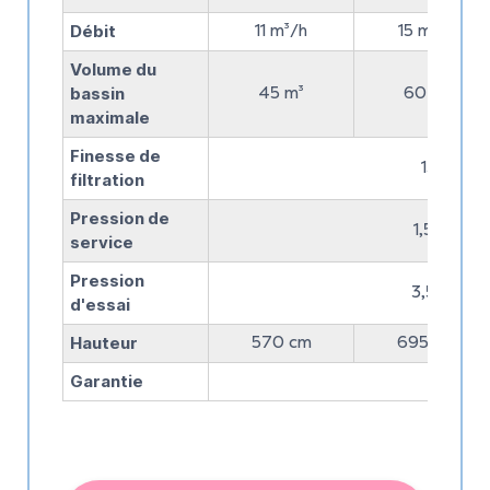
Débit
11 m³/h
15 m³/h
Volume du
bassin
45 m³
60 m³
maximale
Finesse de
15 micro
filtration
Pression de
1,5 bars 
service
Pression
3,5 bars 
d'essai
Hauteur
570 cm
695 cm
Garantie
2 ans