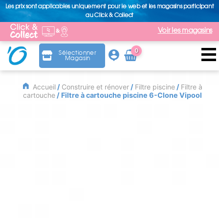
Les prix sont applicables uniquement pour le web et les magasins participant
au Click & Collect
Voir les magasins
0
Sélectionner
Magasin
Arti
cle
Accueil
/
Construire et rénover
/
Filtre piscine
/
Filtre à
cartouche
/ Filtre à cartouche piscine 6-Clone Vipool