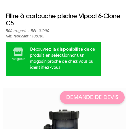
Filtre à cartouche piscine Vipool 6-Clone
C5
Réf. magasin : BEL-01090
Réf. fabricant : 100795
la disponibilité
Découvrez
de ce
produit en sélectionnant un
Magasin
magasin proche de chez vous ou
identifiez-vous
DEMANDE DE DEVIS