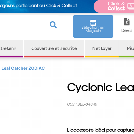
agasins participant au Click & Collect
Sélectionner
Devis
Magasin
tretenir
Couverture et sécurité
Nettoyer
Pis
c Leaf Catcher ZODIAC
Cyclonic Le
UGS :
BEL-04646
L’accessoire idéal pour capturer