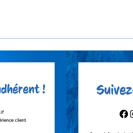
if
Faceb
I
rience client