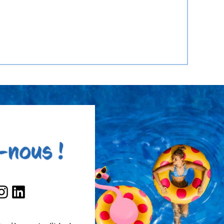
ook
nstagram
LinkedIn