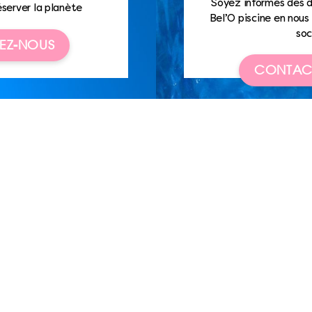
Soyez informés des d
éserver la planète
Bel’O piscine en nous 
soc
EZ-NOUS
CONTAC