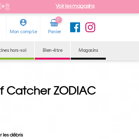
Voir les magasins
0
Arti
Mon compte
cle
cines hors-sol
Bien-être
Magasins
af Catcher ZODIAC
 les débris