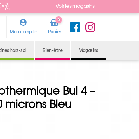
Voir les magasins
0
Arti
Mon compte
cle
cines hors-sol
Bien-être
Magasins
othermique Bul 4 –
0 microns Bleu